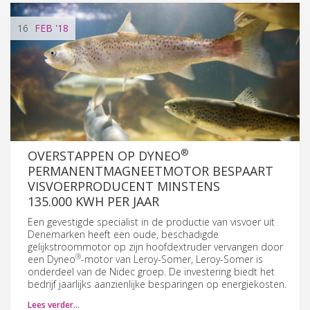
16
FEB
'18
®
OVERSTAPPEN OP DYNEO
PERMANENTMAGNEETMOTOR BESPAART
VISVOERPRODUCENT MINSTENS
135.000 KWH PER JAAR
Een gevestigde specialist in de productie van visvoer uit
Denemarken heeft een oude, beschadigde
gelijkstroommotor op zijn hoofdextruder vervangen door
®
een Dyneo
-motor van Leroy-Somer, Leroy-Somer is
onderdeel van de Nidec groep. De investering biedt het
bedrijf jaarlijks aanzienlijke besparingen op energiekosten.
Lees verder…