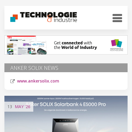
ANKER SOLIX NEWS
www.ankersolix.com
13
MAY
'26