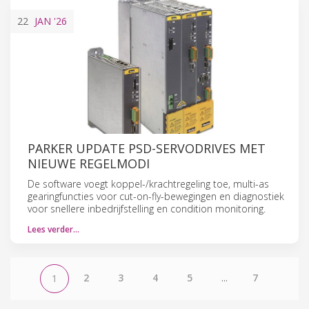
22
JAN
'26
PARKER UPDATE PSD-SERVODRIVES MET
NIEUWE REGELMODI
De software voegt koppel-/krachtregeling toe, multi-as
gearingfuncties voor cut-on-fly-bewegingen en diagnostiek
voor snellere inbedrijfstelling en condition monitoring.
Lees verder…
2
3
4
5
...
7
1