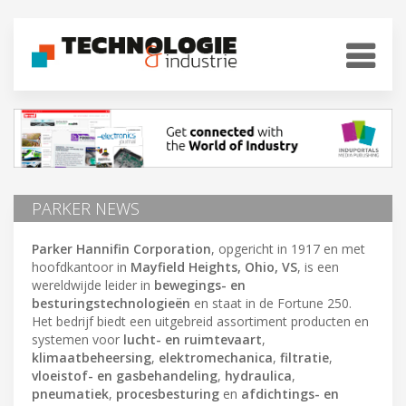
PARKER NEWS
Parker Hannifin Corporation
, opgericht in 1917 en met
hoofdkantoor in
Mayfield Heights, Ohio, VS
, is een
wereldwijde leider in
bewegings- en
besturingstechnologieën
en staat in de Fortune 250.
Het bedrijf biedt een uitgebreid assortiment producten en
systemen voor
lucht- en ruimtevaart
,
klimaatbeheersing
,
elektromechanica
,
filtratie
,
vloeistof- en gasbehandeling
,
hydraulica
,
pneumatiek
,
procesbesturing
en
afdichtings- en