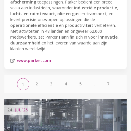
afscherming
toepassingen. Parker bedient een breed
scala aan industrieën, waaronder
industriële productie
,
lucht- en ruimtevaart
,
olie en gas
en
transport
, en
levert precisie-ontworpen oplossingen die de
operationele efficiëntie
en
productiviteit
verbeteren.
Met activiteiten in 48 landen en ongeveer 62.000
medewerkers, zet Parker Hannifin zich in voor
innovatie
,
duurzaamheid
en het leveren van waarde aan zijn
klanten wereldwijd.
www.parker.com
2
3
4
5
...
7
1
24
JUL
'26