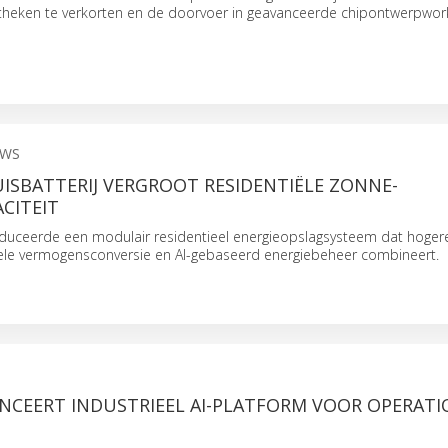
iotheken te verkorten en de doorvoer in geavanceerde chipontwerpwor
EWS
ISBATTERIJ VERGROOT RESIDENTIËLE ZONNE-
CITEIT
oduceerde een modulair residentieel energieopslagsysteem dat hoger
onele vermogensconversie en AI-gebaseerd energiebeheer combineert.
NCEERT INDUSTRIEEL AI-PLATFORM VOOR OPERATI