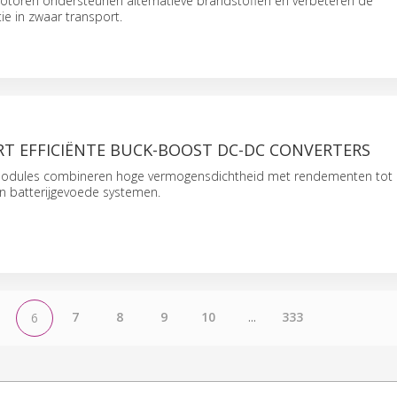
motoren ondersteunen alternatieve brandstoffen en verbeteren de
ie in zwaar transport.
RT EFFICIËNTE BUCK-BOOST DC-DC CONVERTERS
odules combineren hoge vermogensdichtheid met rendementen tot 
en batterijgevoede systemen.
7
8
9
10
...
333
6