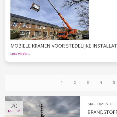
MOBIELE KRANEN VOOR STEDELIJKE INSTALLA
Lees verder…
1
2
3
4
5
20
MARITIME&OFF
MEI
'26
BRANDSTOFF