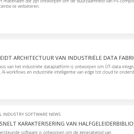
rt materialen die zijn ontworpen om de duurzaamheid van PV-comp
iëntie te verbeteren.
IDT ARCHITECTUUR VAN INDUSTRIËLE DATA FABRI
sis van het industriële dataplatform is ontworpen om OT-data-integr
, AI-workflows en industriële intelligentie van edge tot cloud te onder
AL INDUSTRY SOFTWARE NEWS
RSNELT KARAKTERISERING VAN HALFGELEIDERBIBLI
ersteunde software is ontworpen om de generatietijd van