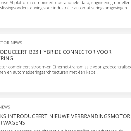
prise AI-platform combineert operationele data, engineeringmodellen
lissingsondersteuning voor industriële automatiseringsomgevingen.
CTOR NEWS
RODUCEERT B23 HYBRIDE CONNECTOR VOOR
RING
tor combineert stroom-en Ethernet-transmissie voor gedecentralise
emen en automatiseringsarchitecturen met één kabel.
 NEWS
KS INTRODUCEERT NIEUWE VERBRANDINGSMOTORF
HTWAGENS