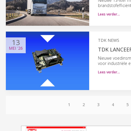
Nieuwe 13-liter 
brandstofefficiënt
Lees verder…
13
TDK NEWS
MEI
'26
TDK LANCEE
Nieuwe voedinsm
voor industriële 
Lees verder…
1
2
3
4
5