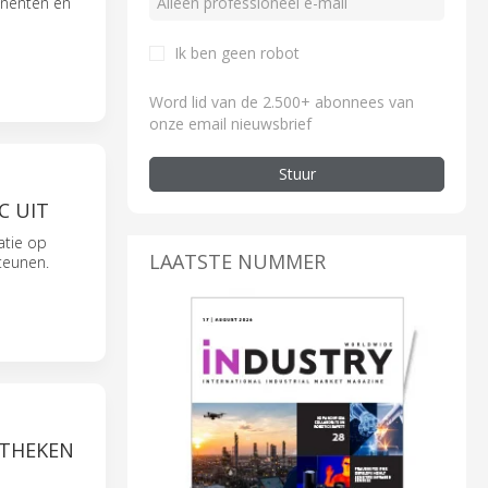
onenten en
Ik ben geen robot
Word lid van de 2.500+ abonnees van
onze email nieuwsbrief
Stuur
C UIT
atie op
LAATSTE NUMMER
steunen.
OTHEKEN