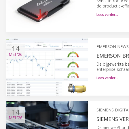
SABIC introducee
de productie-effic
Lees verder…
14
EMERSON NEWS
MEI
'26
EMERSON BRE
De bijgewerkte ba
enterprise-schaal
Lees verder…
14
SIEMENS DIGIT
MEI
'26
SIEMENS VE
De nieuwe AI-ond