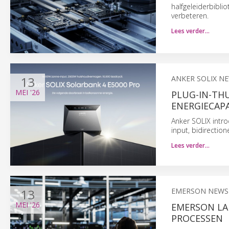
halfgeleiderbibl
verbeteren.
Lees verder…
13
ANKER SOLIX N
MEI
'26
PLUG-IN-THU
ENERGIECAPA
Anker SOLIX intr
input, bidirecti
Lees verder…
13
EMERSON NEWS
MEI
'26
EMERSON LA
PROCESSEN