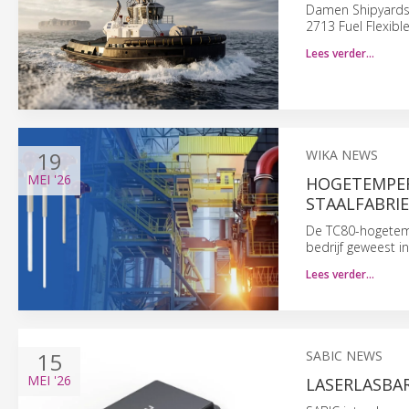
Damen Shipyards 
2713 Fuel Flexibl
Lees verder…
19
WIKA NEWS
MEI
'26
HOGETEMPER
STAALFABRI
De TC80-hogetemp
bedrijf geweest i
Lees verder…
15
SABIC NEWS
MEI
'26
LASERLASBA