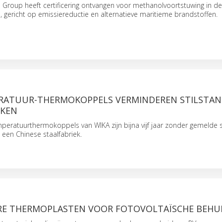
Group heeft certificering ontvangen voor methanolvoortstuwing in d
e, gericht op emissiereductie en alternatieve maritieme brandstoffen.
ATUUR-THERMOKOPPELS VERMINDEREN STILSTAN
EKEN
eratuurthermokoppels van WIKA zijn bijna vijf jaar zonder gemelde s
n een Chinese staalfabriek.
RE THERMOPLASTEN VOOR FOTOVOLTAÏSCHE BEHU