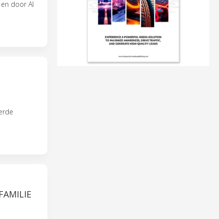
 en door AI
erde
AMILIE