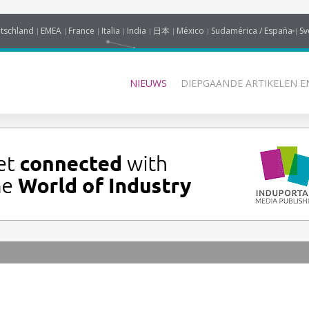
tschland
EMEA
France
Italia
India
日本
México
Sudamérica / España
Sv
NIEUWS
DIEPGAANDE ARTIKELEN E