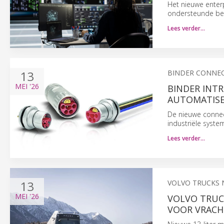
Het nieuwe enter
ondersteunde bes
Lees verder…
13
BINDER CONNE
MEI
'26
BINDER INT
AUTOMATISE
De nieuwe connec
industriële syst
Lees verder…
13
VOLVO TRUCKS
MEI
'26
VOLVO TRUC
VOOR VRAC