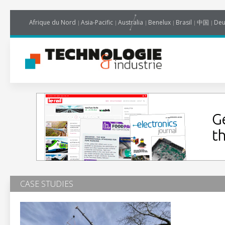
Afrique du Nord
Asia-Pacific
Australia
Benelux
Brasil
中国
Deu
CASE STUDIES