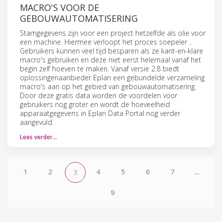
MACRO'S VOOR DE
GEBOUWAUTOMATISERING
Stamgegevens zijn voor een project hetzelfde als olie voor
een machine. Hiermee verloopt het proces soepeler ..
Gebruikers kunnen veel tijd besparen als ze kant-en-klare
macro's gebruiken en deze niet eerst helemaal vanaf het
begin zelf hoeven te maken. Vanaf versie 2.8 biedt
oplossingenaanbieder Eplan een gebundelde verzameling
macro's aan op het gebied van gebouwautomatisering.
Door deze gratis data worden de voordelen voor
gebruikers nog groter en wordt de hoeveelheid
apparaatgegevens in Eplan Data Portal nog verder
aangevuld.
Lees verder…
1
2
4
5
6
7
...
3
9