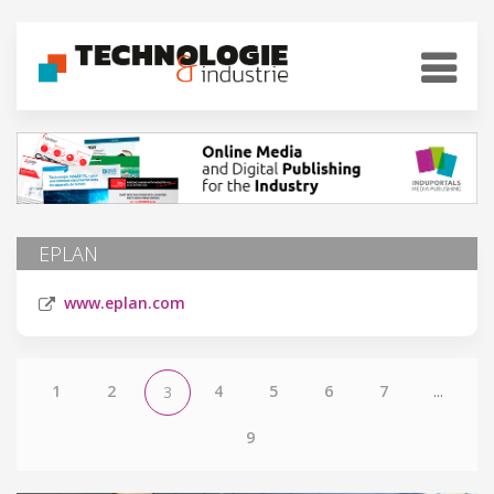
EPLAN
www.eplan.com
1
2
4
5
6
7
...
3
9