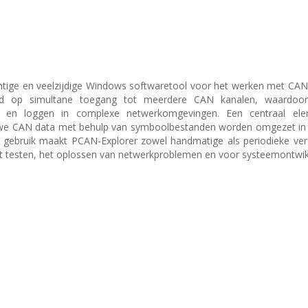
chtige en veelzijdige Windows softwaretool voor het werken met C
eerd op simultane toegang tot meerdere CAN kanalen, waardoor
n en loggen in complexe netwerkomgevingen. Een centraal el
ruwe CAN data met behulp van symboolbestanden worden omgezet in 
jks gebruik maakt PCAN-Explorer zowel handmatige als periodieke ve
et testen, het oplossen van netwerkproblemen en voor systeemontwik