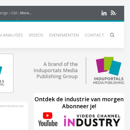
erige
USA
More...
N ANALYSES
VIDEOS
EVENEMENTEN
CONTACT
Ontdek de industrie van morgen
Abonneer je!
eenindustrie.com