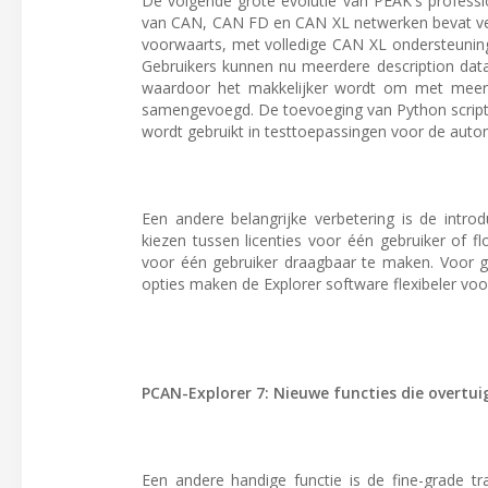
De volgende grote evolutie van PEAK's profess
van CAN, CAN FD en CAN XL netwerken bevat veel
voorwaarts, met volledige CAN XL ondersteuning 
Gebruikers kunnen nu meerdere description dat
waardoor het makkelijker wordt om met meerd
samengevoegd. De toevoeging van Python script
wordt gebruikt in testtoepassingen voor de auto
Een andere belangrijke verbetering is de intr
kiezen tussen licenties voor één gebruiker of fl
voor één gebruiker draagbaar te maken. Voor geb
opties maken de Explorer software flexibeler voo
PCAN-Explorer 7: Nieuwe functies die overtui
Een andere handige functie is de fine-grade t