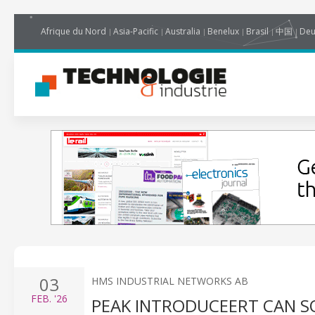
Afrique du Nord
Asia-Pacific
Australia
Benelux
Brasil
中国
Deu
03
HMS INDUSTRIAL NETWORKS AB
FEB.
'26
PEAK INTRODUCEERT CAN S