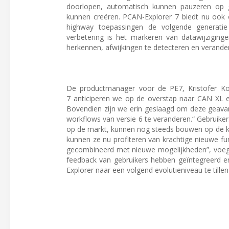
doorlopen, automatisch kunnen pauzeren op ge
kunnen creëren. PCAN-Explorer 7 biedt nu ook 
highway toepassingen de volgende generatie 
verbetering is het markeren van datawijziging
herkennen, afwijkingen te detecteren en verander
De productmanager voor de PE7, Kristofer Ko
7 anticiperen we op de overstap naar CAN XL en
Bovendien zijn we erin geslaagd om deze geavan
workflows van versie 6 te veranderen.“ Gebruike
op de markt, kunnen nog steeds bouwen op de ker
kunnen ze nu profiteren van krachtige nieuwe fun
gecombineerd met nieuwe mogelijkheden”, voegt
feedback van gebruikers hebben geïntegreerd en
Explorer naar een volgend evolutieniveau te tillen