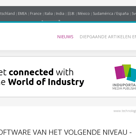
tschland
EMEA
France
Italia
India
日本
México
Sudamérica / España
Sv
NIEUWS
DIEPGAANDE ARTIKELEN E
www.technologi
OFTWARE VAN HET VOLGENDE NIVEAU -