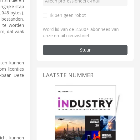
n simuleren
ngrijke stap
.048 bytes).
Ik ben geen robot
 bestanden,
t te worden
Word lid van de 2.500+ abonnees van
rm, dat vaak
onze email nieuwsbrief
Stuur
anten kunnen
om licenties
LAATSTE NUMMER
ikbaar. Deze
richt kunnen