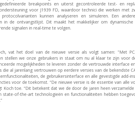
definieerde breakpoints en uiterst gecontroleerde test- en repla
ondersteuning voor J1939 FD, waardoor technici die werken met zw
protocolvarianten kunnen analyseren en simuleren. Een andere
en in de ontvangstlijst. Dit maakt het makkelijker om dynamische
ende signalen in real-time te volgen.
ch, vat het doel van de nieuwe versie als volgt samen: "Met PC
 stellen we onze gebruikers in staat om nu al klaar te zijn voor 
ceerde mogelijkheden te leveren zonder de vertrouwde interface e
rs die al jarenlang vertrouwen op eerdere versies van de bekendste 
nfunctionaliteiten, de gebruikersinterface en alle gevestigde add-in
cties voor de toekomst. “De nieuwe versie is de essentie van alle vor
 Koch toe. “Dit betekent dat we de door de jaren heen verzamelde
 state-of-the-art technologieën en functionaliteiten hebben toeg
.”