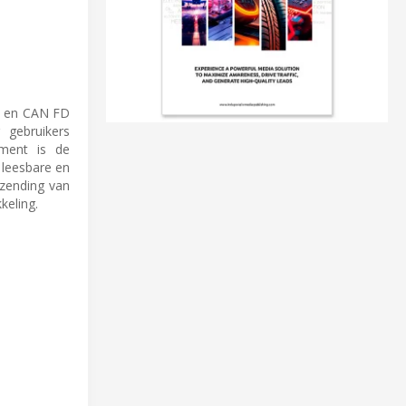
AN en CAN FD
 gebruikers
ement is de
leesbare en
rzending van
keling.