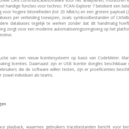
ionele CAN communicatiesoftware voor het analyseren, monitoren e
 handige functies voor technici. PCAN-Explorer 7 betekent een bela
voor hogere bitsnelheden (tot 20 Mbit/s) en een grotere payload (2
abases per verbinding toewijzen, zoals symboolbestanden of CANdb
ere databases tegelijk te werken zonder dat dit handmatig hoef
ing zorgt voor een moderne automatiseringsomgeving op het platfo
motive.
oductie van een nieuw licentiesysteem op basis van CodeMeter. Kl
oating licenties. Daarnaast zijn er USB licentie dongles beschikbaar 
ruikers die de software willen testen, zijn er proeflicenties besch
r zowel individuen als teams.
gen
race playback, waarmee gebruikers tracebestanden bericht voor be