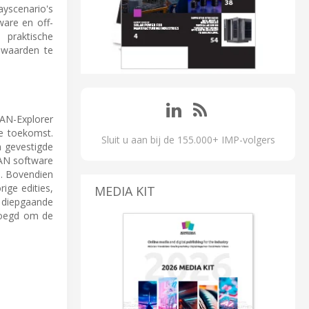
yscenario's
are en off-
 praktische
 waarden te
AN-Explorer
de toekomst.
Sluit u aan bij de 155.000+ IMP-volgers
n gevestigde
CAN software
s. Bovendien
ige edities,
MEDIA KIT
 diepgaande
evoegd om de