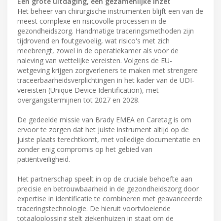
Een grote uitdaging, een gezamenlijke inzet
Het beheer van chirurgische instrumenten blijft een van de
meest complexe en risicovolle processen in de
gezondheidszorg. Handmatige traceringsmethoden zijn
tijdrovend en foutgevoelig, wat risico's met zich
meebrengt, zowel in de operatiekamer als voor de
naleving van wettelijke vereisten. Volgens de EU-
wetgeving krijgen zorgverleners te maken met strengere
traceerbaarheidsverplichtingen in het kader van de UDI-
vereisten (Unique Device Identification), met
overgangstermijnen tot 2027 en 2028.
De gedeelde missie van Brady EMEA en Caretag is om
ervoor te zorgen dat het juiste instrument altijd op de
juiste plaats terechtkomt, met volledige documentatie en
zonder enig compromis op het gebied van
patiëntveiligheid.
Het partnerschap speelt in op de cruciale behoefte aan
precisie en betrouwbaarheid in de gezondheidszorg door
expertise in identificatie te combineren met geavanceerde
traceringstechnologie. De hieruit voortvloeiende
totaaloplossing stelt ziekenhuizen in staat om de