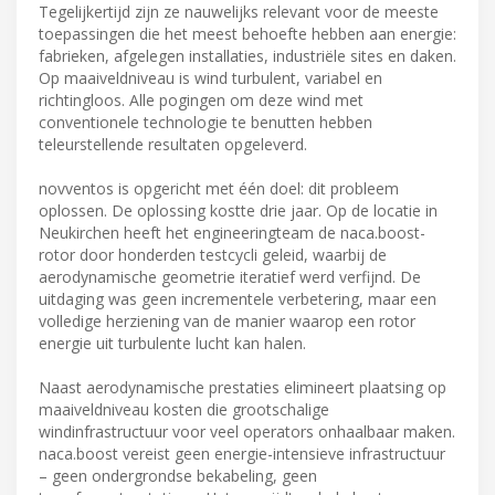
Tegelijkertijd zijn ze nauwelijks relevant voor de meeste
toepassingen die het meest behoefte hebben aan energie:
fabrieken, afgelegen installaties, industriële sites en daken.
Op maaiveldniveau is wind turbulent, variabel en
richtingloos. Alle pogingen om deze wind met
conventionele technologie te benutten hebben
teleurstellende resultaten opgeleverd.
novventos is opgericht met één doel: dit probleem
oplossen. De oplossing kostte drie jaar. Op de locatie in
Neukirchen heeft het engineeringteam de naca.boost-
rotor door honderden testcycli geleid, waarbij de
aerodynamische geometrie iteratief werd verfijnd. De
uitdaging was geen incrementele verbetering, maar een
volledige herziening van de manier waarop een rotor
energie uit turbulente lucht kan halen.
Naast aerodynamische prestaties elimineert plaatsing op
maaiveldniveau kosten die grootschalige
windinfrastructuur voor veel operators onhaalbaar maken.
naca.boost vereist geen energie-intensieve infrastructuur
– geen ondergrondse bekabeling, geen