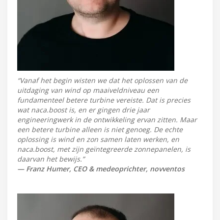
“Vanaf het begin wisten we dat het oplossen van de
uitdaging van wind op maaiveldniveau een
fundamenteel betere turbine vereiste. Dat is precies
wat naca.boost is, en er gingen drie jaar
engineeringwerk in de ontwikkeling ervan zitten. Maar
een betere turbine alleen is niet genoeg. De echte
oplossing is wind en zon samen laten werken, en
naca.boost, met zijn geïntegreerde zonnepanelen, is
daarvan het bewijs.”
— Franz Humer, CEO & medeoprichter, novventos