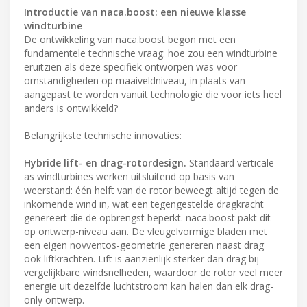
Introductie van naca.boost: een nieuwe klasse
windturbine
De ontwikkeling van naca.boost begon met een
fundamentele technische vraag: hoe zou een windturbine
eruitzien als deze specifiek ontworpen was voor
omstandigheden op maaiveldniveau, in plaats van
aangepast te worden vanuit technologie die voor iets heel
anders is ontwikkeld?
Belangrijkste technische innovaties:
Hybride lift- en drag-rotordesign.
Standaard verticale-
as windturbines werken uitsluitend op basis van
weerstand: één helft van de rotor beweegt altijd tegen de
inkomende wind in, wat een tegengestelde dragkracht
genereert die de opbrengst beperkt. naca.boost pakt dit
op ontwerp-niveau aan. De vleugelvormige bladen met
een eigen novventos-geometrie genereren naast drag
ook liftkrachten. Lift is aanzienlijk sterker dan drag bij
vergelijkbare windsnelheden, waardoor de rotor veel meer
energie uit dezelfde luchtstroom kan halen dan elk drag-
only ontwerp.