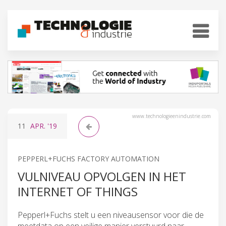
www.technologieenindustrie.com
11
APR.
'19
PEPPERL+FUCHS FACTORY AUTOMATION
VULNIVEAU OPVOLGEN IN HET
INTERNET OF THINGS
Pepperl+Fuchs stelt u een niveausensor voor die de
meetdata op een veilige manier verstuurd naar