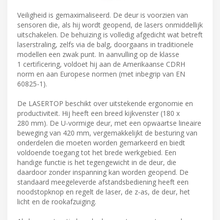
Veiligheid is gemaximaliseerd. De deur is voorzien van
sensoren die, als hij wordt geopend, de lasers onmiddellijk
uitschakelen. De behuizing is volledig afgedicht wat betreft
laserstraling, zelfs via de balg, doorgaans in traditionele
modellen een zwak punt. In aanvulling op de klasse
1 certificering, voldoet hij aan de Amerikaanse CDRH
norm en aan Europese normen (met inbegrip van EN
60825-1).
De LASERTOP beschikt over uitstekende ergonomie en
productiviteit. Hij heeft een breed kijkvenster (180 x
280 mm). De U-vormige deur, met een opwaartse lineaire
beweging van 420 mm, vergemakkelijkt de besturing van
onderdelen die moeten worden gemarkeerd en biedt
voldoende toegang tot het brede werkgebied. Een
handige functie is het tegengewicht in de deur, die
daardoor zonder inspanning kan worden geopend. De
standaard meegeleverde afstandsbediening heeft een
noodstopknop en regelt de laser, de z-as, de deur, het
licht en de rookafzuiging.