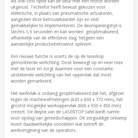
Als low-cost optie kan de deur met een motor worden
uitgerust. Technifor heeft bewust gekozen voor
elektrische, in plaats van pneumatische actuatoren,
aangezien deze betrouwbaarder zijn en veel
gemakkelijker te implementeren. De deuropeningstijd is
slechts 1,5 seconden en kan worden geoptimaliseerd,
afhankelijk van de effectieve slag, hetgeen een
aanzienlijke productiviteitswinst oplevert.
Een nieuwe functie is voorts de op de laserkop
gemonteerde verlichting. Deze beweegt op en neer mee
met de laser en zorgt daarmee voor een constante
uitstekende verlichting van het oppervlak dat moet
worden gemarkeerd.
Het werkvlak is zodanig geoptimaliseerd dat het, afgezet
tegen de machineafmetingen (620 x 600 x 772 mm), het
grootst mogelijke werkoppervlak (600 x 550 x 450 mm)
creëert. De diepte van de LASERTOP tafel biedt ruimte
voor opslag van gereedschappen. Dit zorgvuldige ontwerp
levert daadwerkelijke voordelen wat betreft de
werkomgeving van de operators.