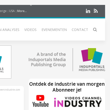
erige
USA
More...
N ANALYSES
VIDEOS
EVENEMENTEN
CONTACT
Ontdek de industrie van morgen
Abonneer je!
eenindustrie.com