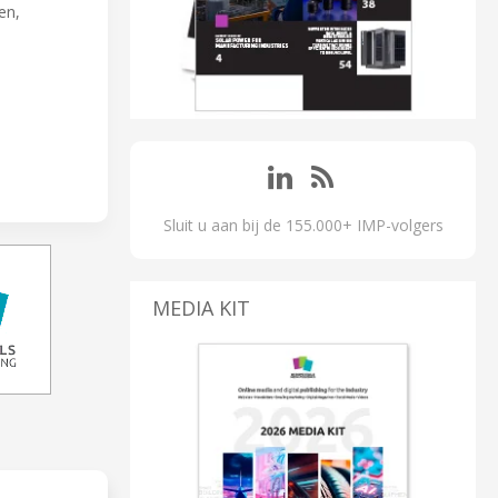
en,
Sluit u aan bij de 155.000+ IMP-volgers
MEDIA KIT