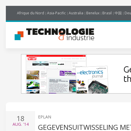
Afrique du Nord
Asia-Pacific
Australia
Benelux
Brasil
中国
Deu
18
EPLAN
AUG.
'14
GEGEVENSUITWISSELING MET