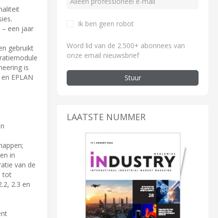
liteit
ies.
Ik ben geen robot
 – een jaar
Word lid van de 2.500+ abonnees van
n gebruikt
onze email nieuwsbrief
gratiemodule
eering is
en en EPLAN
Stuur
LAATSTE NUMMER
an
chappen;
en in
atie van de
 tot
2, 2.3 en
ent