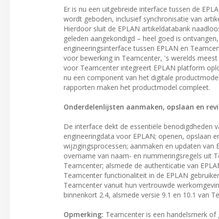
Er is nu een uitgebreide interface tussen de EP
wordt geboden, inclusief synchronisatie van arti
Hierdoor sluit de EPLAN artikeldatabank naadloo
geleden aangekondigd – heel goed is ontvangen, 
engineeringsinterface tussen EPLAN en Teamcent
voor bewerking in Teamcenter, 's werelds meest
voor Teamcenter integreert EPLAN platform oplo
nu een component van het digitale productmodel
rapporten maken het productmodel compleet.
Onderdelenlijsten aanmaken, opslaan en rev
De interface dekt de essentiële benodigdheden
engineeringdata voor EPLAN; openen, opslaan en 
wijzigingsprocessen; aanmaken en updaten van E
overname van naam- en nummeringsregels uit Te
Teamcenter; alsmede de authenticatie van EPLAN
Teamcenter functionaliteit in de EPLAN gebruike
Teamcenter vanuit hun vertrouwde werkomgeving
binnenkort 2.4, alsmede versie 9.1 en 10.1 van T
Opmerking:
Teamcenter is een handelsmerk of