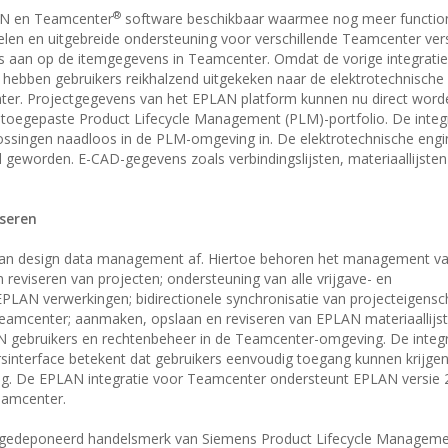
®
LAN en Teamcenter
software beschikbaar waarmee nog meer functiona
kelen en uitgebreide ondersteuning voor verschillende Teamcenter vers
s aan op de itemgegevens in Teamcenter. Omdat de vorige integratie
hebben gebruikers reikhalzend uitgekeken naar de elektrotechnische
er. Projectgegevens van het EPLAN platform kunnen nu direct worde
 toegepaste Product Lifecycle Management (PLM)-portfolio. De inte
ssingen naadloos in de PLM-omgeving in. De elektrotechnische engin
 geworden. E-CAD-gegevens zoals verbindingslijsten, materiaallijst
iseren
 van design data management af. Hiertoe behoren het management v
reviseren van projecten; ondersteuning van alle vrijgave- en
PLAN verwerkingen; bidirectionele synchronisatie van projecteigens
amcenter; aanmaken, opslaan en reviseren van EPLAN materiaallijst
 gebruikers en rechtenbeheer in de Teamcenter-omgeving. De integr
rsinterface betekent dat gebruikers eenvoudig toegang kunnen krijgen
. De EPLAN integratie voor Teamcenter ondersteunt EPLAN versie 2.
eamcenter.
 gedeponeerd handelsmerk van Siemens Product Lifecycle Managem