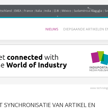
tschland
EMEA
France
Italia
India
日本
México
Sudamérica / España
Sv
NIEUWS
DIEPGAANDE ARTIKELEN E
www.technologi
 SYNCHRONISATIE VAN ARTIKEL EN