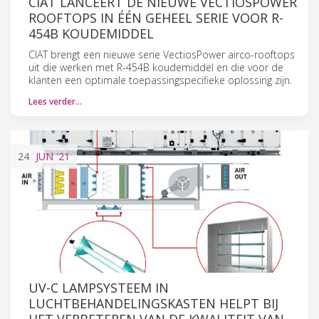
CIAT LANCEERT DE NIEUWE VECTIOSPOWER
ROOFTOPS IN ÉÉN GEHEEL SERIE VOOR R-
454B KOUDEMIDDEL
CIAT brengt een nieuwe serie VectiosPower airco-rooftops
uit die werken met R-454B koudemiddel en die voor de
klanten een optimale toepassingspecifieke oplossing zijn.
Lees verder…
24
JUN
'21
UV-C LAMPSYSTEEM IN
LUCHTBEHANDELINGSKASTEN HELPT BIJ
HET VERBETEREN VAN DE KWALITEIT VAN