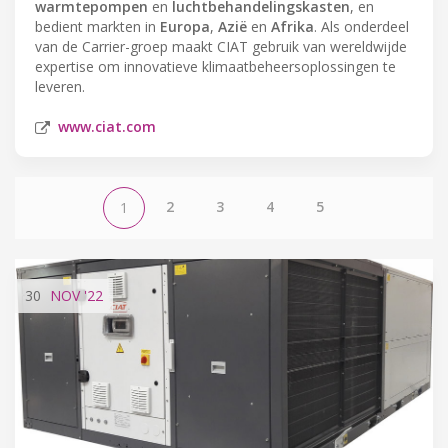
warmtepompen
en
luchtbehandelingskasten
, en
bedient markten in
Europa
,
Azië
en
Afrika
. Als onderdeel
van de Carrier-groep maakt CIAT gebruik van wereldwijde
expertise om innovatieve klimaatbeheersoplossingen te
leveren.
www.ciat.com
2
3
4
5
1
30
NOV
'22