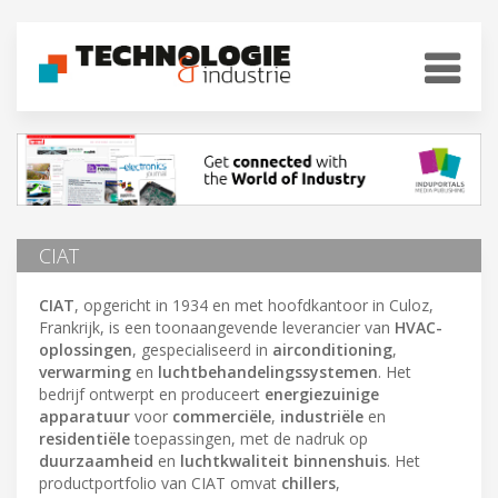
CIAT
CIAT
, opgericht in 1934 en met hoofdkantoor in Culoz,
Frankrijk, is een toonaangevende leverancier van
HVAC-
oplossingen
, gespecialiseerd in
airconditioning
,
verwarming
en
luchtbehandelingssystemen
. Het
bedrijf ontwerpt en produceert
energiezuinige
apparatuur
voor
commerciële
,
industriële
en
residentiële
toepassingen, met de nadruk op
duurzaamheid
en
luchtkwaliteit binnenshuis
. Het
productportfolio van CIAT omvat
chillers
,