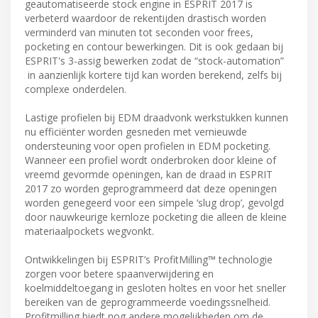
geautomatiseerde stock engine in ESPRIT 2017 is
verbeterd waardoor de rekentijden drastisch worden
verminderd van minuten tot seconden voor frees,
pocketing en contour bewerkingen. Dit is ook gedaan bij
ESPRIT's 3-assig bewerken zodat de “stock-automation”
in aanzienlijk kortere tijd kan worden berekend, zelfs bij
complexe onderdelen.
Lastige profielen bij EDM draadvonk werkstukken kunnen
nu efficiënter worden gesneden met vernieuwde
ondersteuning voor open profielen in EDM pocketing.
Wanneer een profiel wordt onderbroken door kleine of
vreemd gevormde openingen, kan de draad in ESPRIT
2017 zo worden geprogrammeerd dat deze openingen
worden genegeerd voor een simpele ‘slug drop’, gevolgd
door nauwkeurige kernloze pocketing die alleen de kleine
materiaalpockets wegvonkt.
Ontwikkelingen bij ESPRIT’s ProfitMilling™ technologie
zorgen voor betere spaanverwijdering en
koelmiddeltoegang in gesloten holtes en voor het sneller
bereiken van de geprogrammeerde voedingssnelheid.
Profitmilling biedt nog andere mogelijkheden om de