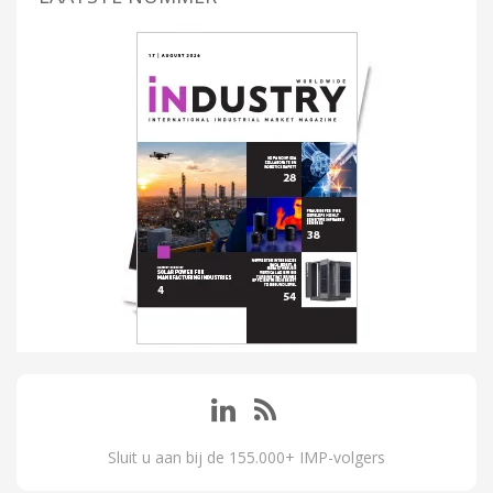
Sluit u aan bij de 155.000+ IMP-volgers