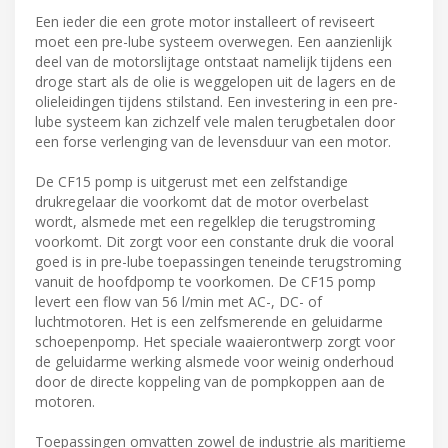
Een ieder die een grote motor installeert of reviseert
moet een pre-lube systeem overwegen. Een aanzienlijk
deel van de motorslijtage ontstaat namelijk tijdens een
droge start als de olie is weggelopen uit de lagers en de
olieleidingen tijdens stilstand. Een investering in een pre-
lube systeem kan zichzelf vele malen terugbetalen door
een forse verlenging van de levensduur van een motor.
De CF15 pomp is uitgerust met een zelfstandige
drukregelaar die voorkomt dat de motor overbelast
wordt, alsmede met een regelklep die terugstroming
voorkomt. Dit zorgt voor een constante druk die vooral
goed is in pre-lube toepassingen teneinde terugstroming
vanuit de hoofdpomp te voorkomen. De CF15 pomp
levert een flow van 56 l/min met AC-, DC- of
luchtmotoren. Het is een zelfsmerende en geluidarme
schoepenpomp. Het speciale waaierontwerp zorgt voor
de geluidarme werking alsmede voor weinig onderhoud
door de directe koppeling van de pompkoppen aan de
motoren.
Toepassingen omvatten zowel de industrie als maritieme