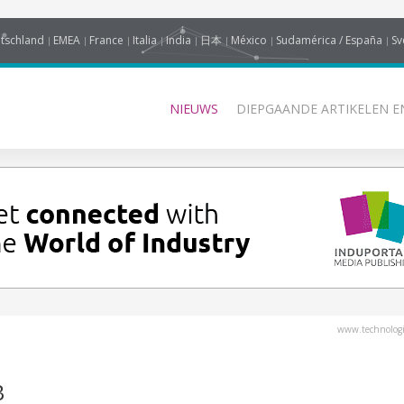
tschland
EMEA
France
Italia
India
日本
México
Sudamérica / España
Sv
NIEUWS
DIEPGAANDE ARTIKELEN E
www.technologi
B