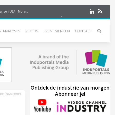
erige
USA
More...
N ANALYSES
VIDEOS
EVENEMENTEN
CONTACT
Ontdek de industrie van morgen
Abonneer je!
eenindustrie.com