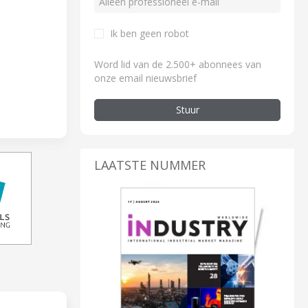
Ik ben geen robot
Word lid van de 2.500+ abonnees van
onze email nieuwsbrief
Stuur
LAATSTE NUMMER