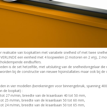
 realisatie van loopkatten met variabele snelheid of met twee snelh
t VERLINDE een eenheid met 4 loopwielen (2 motoren en 2 vrij), 2 mo
 schokdempende eindbuffers.
en is de set hetzelfde, met uitsluiting van de snelheidsregelaar die 
worden bij de constructie van nieuwe hijsinstallaties maar ook bij de
en in vier modellen (berekeningen voor binnengebruik, spanning 40
n de loopkat) :
5 tot 27 m/min, breedte van de kraanbaan 40 tot 50 mm,
 tot 25 m/min, breedte van de kraanbaan 50 tot 60 mm,
 tot 24 m/min, breedte van de kraanbaan 50 tot 65 mm,