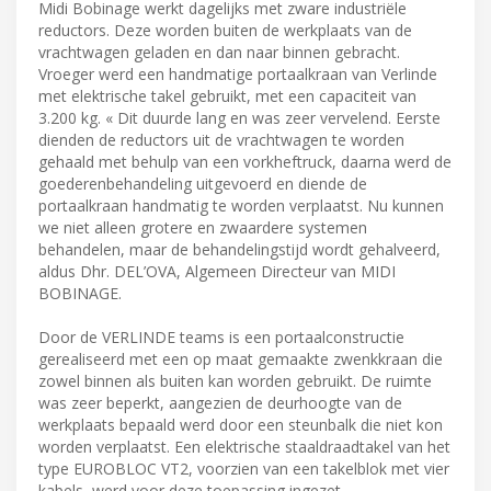
Midi Bobinage werkt dagelijks met zware industriële
reductors. Deze worden buiten de werkplaats van de
vrachtwagen geladen en dan naar binnen gebracht.
Vroeger werd een handmatige portaalkraan van Verlinde
met elektrische takel gebruikt, met een capaciteit van
3.200 kg. « Dit duurde lang en was zeer vervelend. Eerste
dienden de reductors uit de vrachtwagen te worden
gehaald met behulp van een vorkheftruck, daarna werd de
goederenbehandeling uitgevoerd en diende de
portaalkraan handmatig te worden verplaatst. Nu kunnen
we niet alleen grotere en zwaardere systemen
behandelen, maar de behandelingstijd wordt gehalveerd,
aldus Dhr. DEL’OVA, Algemeen Directeur van MIDI
BOBINAGE.
Door de VERLINDE teams is een portaalconstructie
gerealiseerd met een op maat gemaakte zwenkkraan die
zowel binnen als buiten kan worden gebruikt. De ruimte
was zeer beperkt, aangezien de deurhoogte van de
werkplaats bepaald werd door een steunbalk die niet kon
worden verplaatst. Een elektrische staaldraadtakel van het
type EUROBLOC VT2, voorzien van een takelblok met vier
kabels, werd voor deze toepassing ingezet.