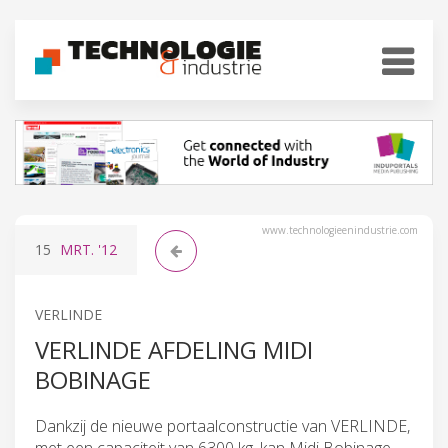
www.technologieenindustrie.com
15
MRT.
'12
VERLINDE
VERLINDE AFDELING MIDI
BOBINAGE
Dankzij de nieuwe portaalconstructie van VERLINDE,
met een capaciteit van 6300 kg, kan Midi Bobinage