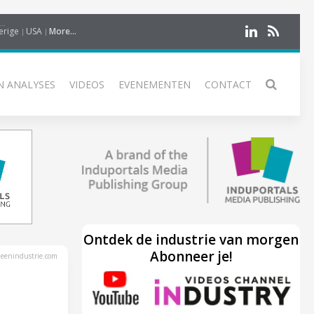
erige
USA
More...
N ANALYSES
VIDEOS
EVENEMENTEN
CONTACT
Ontdek de industrie van morgen
Abonneer je!
eenindustrie.com