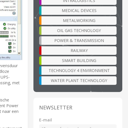
INTRALOGISTICS
MEDICAL DEVICES
METALWORKING
OIL GAS TECHNOLOGY
POWER & TRANSMISSION
RAILWAY
SMART BUILDING
levensduur
TECHNOLOGY 4 ENVIRONMENT
dloze
 UPS-
WATER PLANT TECHNOLOGY
assing, met
tische
gent Power
NEWSLETTER
t naar een
E-mail