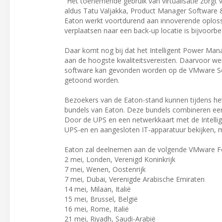
“Het toenemende gebruik van virtualisatie zorgt 
aldus Tatu Valjakka, Product Manager Software & 
Eaton werkt voortdurend aan innoverende oplossi
verplaatsen naar een back-up locatie is bijvoorb
Daar komt nog bij dat het Intelligent Power Ma
aan de hoogste kwaliteitsvereisten. Daarvoor we
software kan gevonden worden op de VMware Sol
getoond worden.
Bezoekers van de Eaton-stand kunnen tijdens h
bundels van Eaton. Deze bundels combineren ee
Door de UPS en een netwerkkaart met de Intellig
UPS-en en aangesloten IT-apparatuur bekijken, m
Eaton zal deelnemen aan de volgende VMware 
2 mei, Londen, Verenigd Koninkrijk
7 mei, Wenen, Oostenrijk
7 mei, Dubai, Verenigde Arabische Emiraten
14 mei, Milaan, Italië
15 mei, Brussel, België
16 mei, Rome, Italië
21 mei, Riyadh, Saudi-Arabië