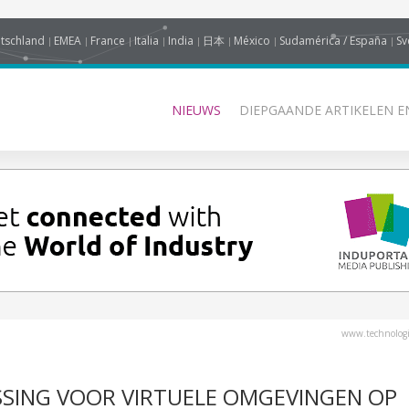
tschland
EMEA
France
Italia
India
日本
México
Sudamérica / España
Sv
NIEUWS
DIEPGAANDE ARTIKELEN E
www.technologi
SING VOOR VIRTUELE OMGEVINGEN OP