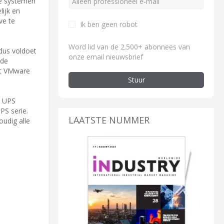
he systemen”
lijk en
ve te
Ik ben geen robot
Word lid van de 2.500+ abonnees van
dus voldoet
onze email nieuwsbrief
 de
et VMware
Stuur
y UPS
PS serie.
LAATSTE NUMMER
udig alle