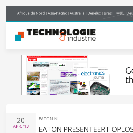
Afrique du Nord
Asia-Pacific
Australia
Benelux
Brasil
中国
Deu
20
EATON NL
APR.
'13
EATON PRESENTEERT OPLOS