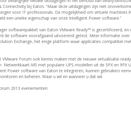
voor belangrijke nieuwe uitdagingen in het behoud van bedrijfskritisc
Connectivity bij Eaton. “Maar deze uitdagingen zijn niet onoverkome
ngen voor IT-professionals. De mogelijkheid om virtuele machines li
eeld een unieke eigenschap van onze Intelligent Power software.”
nager softwarepakket van Eaton VMware Ready™ is gecertificeerd, en 
rd de software voorafgaand uitvoerend getest. Meer informatie over
ution Exchange, het enige platform waar applicaties compatibel m
et VMware Forum ook kennis maken met de nieuwe virtualisatie-read
n Netwerkkaart-MS met populaire UPS-modellen uit de 5PX en 9PX U
ent Power software van Eaton te integreren, kunnen gebruikers eenvo
onitoren en beheren. Waar u wil en wanneer u dat wil.
Forum 2013 evenementen: