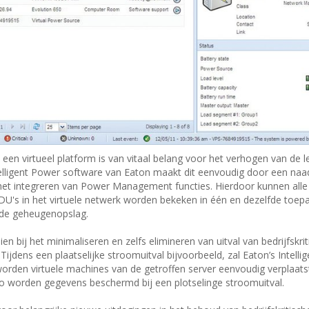
 een virtueel platform is van vitaal belang voor het verhogen van de 
elligent Power software van Eaton maakt dit eenvoudig door een naa
het integreren van Power Management functies. Hierdoor kunnen alle
DU's in het virtuele netwerk worden bekeken in één en dezelfde toep
 de geheugenopslag.
n bij het minimaliseren en zelfs elimineren van uitval van bedrijfskri
jdens een plaatselijke stroomuitval bijvoorbeeld, zal Eaton’s Intelli
worden virtuele machines van de getroffen server eenvoudig verplaats
Zo worden gegevens beschermd bij een plotselinge stroomuitval.