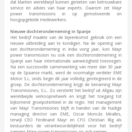
dat klanten wereldwijd kunnen genieten van betrouwbare
service en advies van haar experts. Daarom zet Mayr
power transmissions in op gemotiveerde en
hoogopgeleide medewerkers.
Nieuwe dochteronderneming in Spanje
Het bedrijf maakte van de bijeenkomst gebruik om een
nieuwe uitbreiding aan te kondigen. Na de opening van
een dochteronderneming in India vorig jaar, kon Mayr
power transmission nu ook een dochteronderneming in
Spanje aan haar internationale aanwezigheid toevoegen.
Na een succesvolle samenwerking van meer dan 30 jaar
op de Spaanse markt, werd de voormalige verdeler EME
Motor S.L. sinds begin dit jaar volledig geïntegreerd in de
groep. De dochteronderneming krijgt de benaming Mayr
Transmisiones, S.L.. Zo versterkt het bedrijf uit Allgäu zijn
wereldwijde verkoopnetwerk en krijgt het toegang tot
bijkomend groeipotentieel in de regio. Het management
van Mayr Transmisiones blijft in handen van de huidige
managing director van EME, Oscar Moncàs Miralles,
terwijl CEO Ferdinand Mayr en CFO Christian Illig als
bestuurders de verantwoordelijkheid voor het bedrijf
namens Mayr power transmissions op zich nemen.