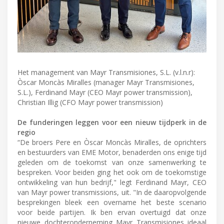
Het management van Mayr Transmisiones, S.L. (v.l.n.r):
Òscar Moncàs Miralles (manager Mayr Transmisiones,
S.L.), Ferdinand Mayr (CEO Mayr power transmission),
Christian Illig (CFO Mayr power transmission)
De funderingen leggen voor een nieuw tijdperk in de
regio
“De broers Pere en Òscar Moncàs Miralles, de oprichters
en bestuurders van EME Motor, benaderden ons enige tijd
geleden om de toekomst van onze samenwerking te
bespreken. Voor beiden ging het ook om de toekomstige
ontwikkeling van hun bedrijf," legt Ferdinand Mayr, CEO
van Mayr power transmissions, uit. "In de daaropvolgende
besprekingen bleek een overname het beste scenario
voor beide partijen. Ik ben ervan overtuigd dat onze
nieuwe dochteronderneming Mayr Transmisiones ideaal