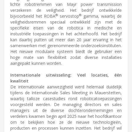
lichte robotremmen van Mayr power transmission
verzekeren de veiligheid. Het bedrijf ontwikkelde
®
®
bijvoorbeeld het ROBA
servostop
gamma, waarbij de
veiligheidsremmen speciaal ontwikkeld zijn met de
specifieke eisen van de robotica in medische en
instustriële toepassingen in het achterhoofd. Het bedrijf
kan daarbij putten uit meer dan 20 jaar ervaring in het
samenwerken met gerenommeerde onderzoeksinstituten.
Het nieuwe modulaire systeem biedt de gebruiker een
hoge mate van flexibiliteit zodat diverse installaties
aangepakt kunnen worden.
Internationale uitwisseling: Veel locaties, één
kwaliteit
De internationale aanwezigheid werd helemaal duidelijk
tijdens de Internationale Sales Meeting in Mauerstetten,
waarbij talloze casestudies rond roboticatoepassingen
voorgesteld werden. De managing directors en sales
managers uit de diverse dochterondernemingen en
verdelers kwamen begin april 2025 naar het hoofdkantoor
om te bekijken hoe ze de nieuwe technologieën,
producten en processen kunnen inzetten. Het bedrijf wil