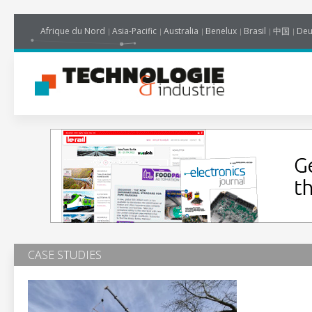
Afrique du Nord
Asia-Pacific
Australia
Benelux
Brasil
中国
Deu
CASE STUDIES