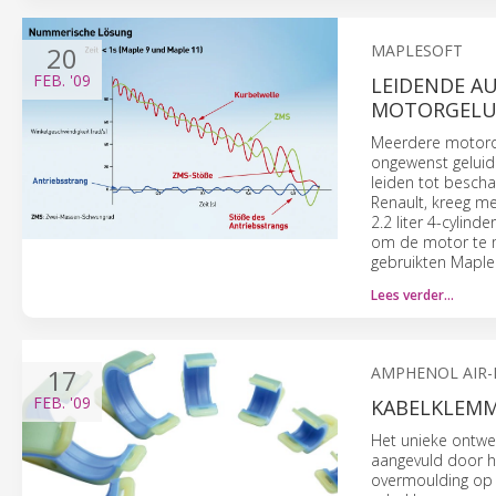
20
MAPLESOFT
FEB.
'09
LEIDENDE A
MOTORGELUI
Meerdere motoro
ongewenst geluid
leiden tot besch
Renault, kreeg me
2.2 liter 4-cylin
om de motor te m
gebruikten Maple
Lees verder…
17
AMPHENOL AIR-
FEB.
'09
KABELKLEM
Het unieke ontwe
aangevuld door h
overmoulding op h