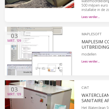
waterhoofdleiding
500 miljoen euro 
installatie in de
Lees verder…
03
MAPLESOFT
MRT.
'09
MAPLESIM C
UITBREIDING
modellen
Lees verder…
03
CIAT
MRT.
'09
WATERCLEAN
SANITAIRE 
Het Waterclean S