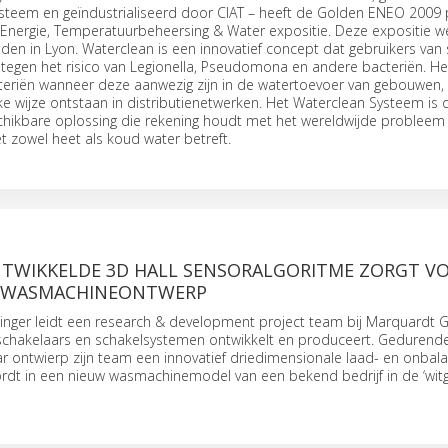
systeem en geïndustrialiseerd door CIAT – heeft de Golden ENEO 2009 p
nergie, Temperatuurbeheersing & Water expositie. Deze expositie w
den in Lyon. Waterclean is een innovatief concept dat gebruikers van s
tegen het risico van Legionella, Pseudomona en andere bacteriën. H
cteriën wanneer deze aanwezig zijn in de watertoevoer van gebouwen,
ke wijze ontstaan in distributienetwerken. Het Waterclean Systeem is 
hikbare oplossing die rekening houdt met het wereldwijde probleem v
 zowel heet als koud water betreft.
NTWIKKELDE 3D HALL SENSORALGORITME ZORGT V
R WASMACHINEONTWERP
dinger leidt een research & development project team bij Marquardt
t schakelaars en schakelsystemen ontwikkelt en produceert. Gedurend
ar ontwierp zijn team een innovatief driedimensionale laad- en onbal
ordt in een nieuw wasmachinemodel van een bekend bedrijf in de ‘wit