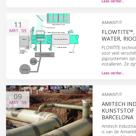
Lees verder…
11
AMIANTIT
MRT.
'09
FLOWTITE™,
WATER, RIOO
FLOWTITE technol
voor veel verschi
pijpsystemen zijn
installeren. Ze z
Lees verder…
09
AMIANTIT
MRT.
'09
AMITECH IND
KUNSTSTOF (
BARCELONA
Amitech Industria
is van de Amianti