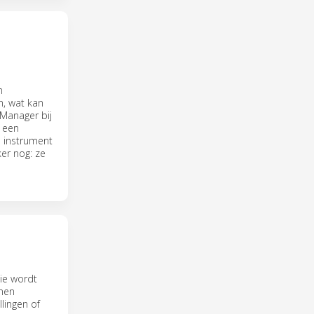
n
n, wat kan
 Manager bij
n een
e instrument
er nog: ze
ie wordt
onen
lingen of