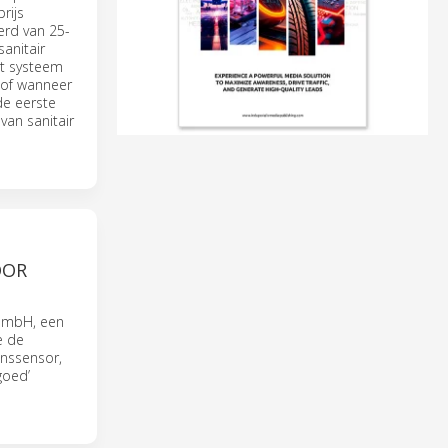
rijs
erd van 25-
anitair
et systeem
 of wanneer
de eerste
an sanitair
OOR
 GmbH, een
e de
anssensor,
goed’