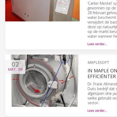
‘Carlier Meskel’ 
gewonnen op de E
28 februari gehou
water beschermt 
verwijdert de ba
deze op natuurlij
op de markt besc
water wanneer het
Lees verder…
02
MAPLESOFT
MRT.
'09
IN MAPLE O
EFFICIËNTE
Dr. Frank Allmen
Duits bedrijf da
afgelopen drie ja
welke gebruikt w
sector.
Lees verder…