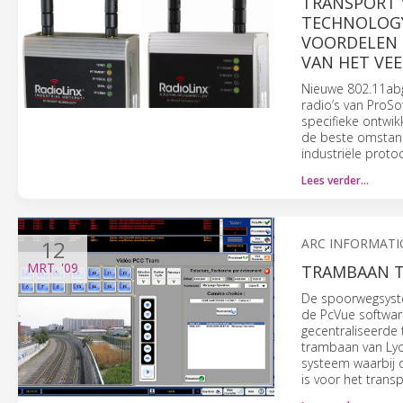
TRANSPORT 
TECHNOLOGY
VOORDELEN 
VAN HET VEE
Nieuwe 802.11abg
radio’s van ProSo
specifieke ontwik
de beste omstand
industriële protoc
Lees verder…
12
ARC INFORMATI
MRT.
'09
TRAMBAAN T
De spoorwegsyste
de PcVue software
gecentraliseerde
trambaan van Lyon 
systeem waarbij 
is voor het trans