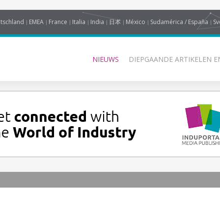
tschland
EMEA
France
Italia
India
日本
México
Sudamérica / España
Sv
NIEUWS
DIEPGAANDE ARTIKELEN E