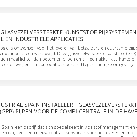
 GLASVEZELVERSTERKTE KUNSTSTOF PIJPSYSTEMEN
L EN INDUSTRIËLE APPLICATIES
ogie is ontworpen voor het leveren van betaalbare en duurzame pijp
llende industrieën wereldwijd. Deze glasvezelversterkte kunststof (GRP)
 tien maal lichter dan betonnen pijpen en zijn gemakkelijk te hanteren
ijn corrosievrij en zijn aantoonbaar bestand tegen zuurrijke omgevingen
USTRIAL SPAIN INSTALLEERT GLASVEZELVERSTERK
GRP) PIJPEN VOOR DE COMBI-CENTRALE IN DE HAV
l Spain, een bedrijf dat zich specialiseert in vloeistof management en
t Group, heeft een nieuw contract verworven voor het leveren en mon