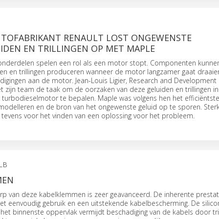
UTOFABRIKANT RENAULT LOST ONGEWENSTE
DEN EN TRILLINGEN OP MET MAPLE
nderdelen spelen een rol als een motor stopt. Componenten kunne
en en trillingen produceren wanneer de motor langzamer gaat draaie
adigingen aan de motor. Jean-Louis Ligier, Research and Development
t zijn team de taak om de oorzaken van deze geluiden en trillingen i
der turbodieselmotor te bepalen. Maple was volgens hen het efficiëntst
odelleren en de bron van het ongewenste geluid op te sporen. Sterk
 tevens voor het vinden van een oplossing voor het probleem.
LB
MEN
rp van deze kabelklemmen is zeer geavanceerd. De inherente prestat
et eenvoudig gebruik en een uitstekende kabelbescherming. De silic
et binnenste oppervlak vermijdt beschadiging van de kabels door tril