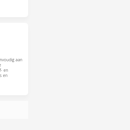
envoudig aan
e
f- en
es en