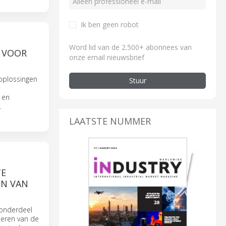
Ik ben geen robot
Word lid van de 2.500+ abonnees van
 VOOR
onze email nieuwsbrief
oplossingen
Stuur
 en
.
LAATSTE NUMMER
TE
EN VAN
 onderdeel
teren van de