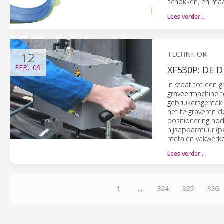
schokken, en maa
Lees verder…
12
TECHNIFOR
FEB.
'09
XF530P: DE 
In staat tot een
graveermachine t
gebruikersgemak. 
het te graveren 
positionering nodi
hijsapparatuur (pa
metalen vakwerk
Lees verder…
1
...
324
325
326