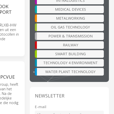
INTRALOGISTICS
 OOK
MEDICAL DEVICES
SPORT
METALWORKING
 RLXIB-IHW
OIL GAS TECHNOLOGY
en uit een
otocollen in
POWER & TRANSMISSION
ende
RAILWAY
SMART BUILDING
TECHNOLOGY 4 ENVIRONMENT
WATER PLANT TECHNOLOGY
 PCVUE
roup, heeft
 van het
. Na de
NEWSLETTER
edelijke
e die nodig
E-mail