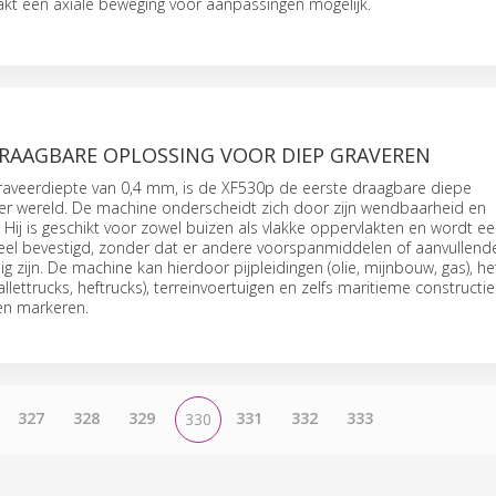
kt een axiale beweging voor aanpassingen mogelijk.
DRAAGBARE OPLOSSING VOOR DIEP GRAVEREN
 graveerdiepte van 0,4 mm, is de XF530p de eerste draagbare diepe
er wereld. De machine onderscheidt zich door zijn wendbaarheid en
Hij is geschikt voor zowel buizen als vlakke oppervlakten en wordt e
deel bevestigd, zonder dat er andere voorspanmiddelen of aanvullend
g zijn. De machine kan hierdoor pijpleidingen (olie, mijnbouw, gas), he
llettrucks, heftrucks), terreinvoertuigen en zelfs maritieme constructi
en markeren.
327
328
329
331
332
333
330