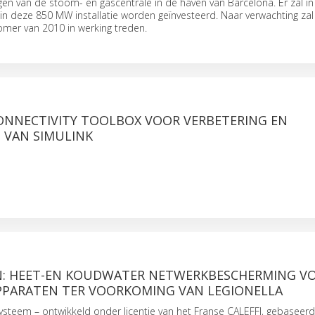
en van de stoom- en gascentrale in de haven van Barcelona. Er zal in
in deze 850 MW installatie worden geïnvesteerd. Naar verwachting zal
 zomer van 2010 in werking treden.
ONNECTIVITY TOOLBOX VOOR VERBETERING EN
 VAN SIMULINK
: HEET-EN KOUDWATER NETWERKBESCHERMING V
APPARATEN TER VOORKOMING VAN LEGIONELLA
ysteem – ontwikkeld onder licentie van het Franse CALEFFI, gebaseer