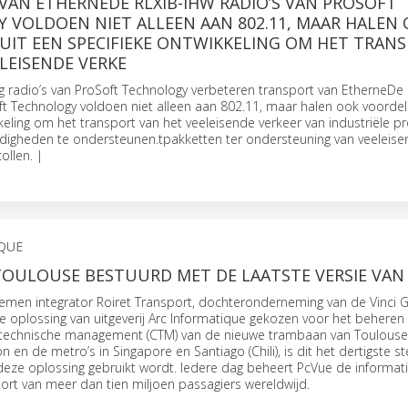
VAN ETHERNEDE RLXIB-IHW RADIO’S VAN PROSOFT
 VOLDOEN NIET ALLEEN AAN 802.11, MAAR HALEN
UIT EEN SPECIFIEKE ONTWIKKELING OM HET TRAN
LEISENDE VERKE
 radio’s van ProSoft Technology verbeteren transport van EtherneDe
ft Technology voldoen niet alleen aan 802.11, maar halen ook voordel
keling om het transport van het veeleisende verkeer van industriële pr
igheden te ondersteunen.tpakketten ter ondersteuning van veeleis
ollen. |
QUE
OULOUSE BESTUURD MET DE LAATSTE VERSIE VAN
men integrator Roiret Transport, dochteronderneming van de Vinci G
 oplossing van uitgeverij Arc Informatique gekozen voor het beheren
 technische management (CTM) van de nieuwe trambaan van Toulouse
en de metro’s in Singapore en Santiago (Chili), is dit het dertigste st
deze oplossing gebruikt wordt. Iedere dag beheert PcVue de informati
port van meer dan tien miljoen passagiers wereldwijd.