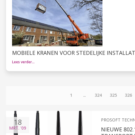
MOBIELE KRANEN VOOR STEDELIJKE INSTALLA
Lees verder…
1
...
324
325
326
18
PROSOFT TECH
MRT.
'09
NIEUWE 802