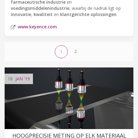
farmaceutische industrie
en
voedingsmiddelenindustrie
, waarbij de nadruk ligt op
innovatie
,
kwaliteit
en
klantgerichte oplossingen
.
www.keyence.com
2
1
18
JAN
'19
HOOGPRECISIE METING OP ELK MATERIAAL