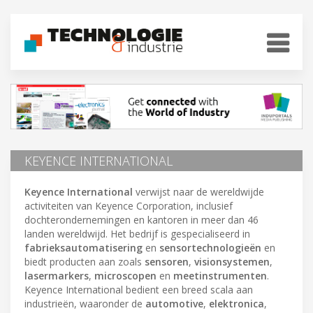
KEYENCE INTERNATIONAL
Keyence International
verwijst naar de wereldwijde
activiteiten van Keyence Corporation, inclusief
dochterondernemingen en kantoren in meer dan 46
landen wereldwijd. Het bedrijf is gespecialiseerd in
fabrieksautomatisering
en
sensortechnologieën
en
biedt producten aan zoals
sensoren
,
visionsystemen
,
lasermarkers
,
microscopen
en
meetinstrumenten
.
Keyence International bedient een breed scala aan
industrieën, waaronder de
automotive
,
elektronica
,