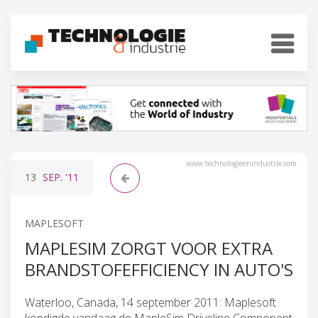
www.technologieenindustrie.com
13
SEP.
'11
MAPLESOFT
MAPLESIM ZORGT VOOR EXTRA
BRANDSTOFEFFICIENCY IN AUTO'S
Waterloo, Canada, 14 september 2011: Maplesoft
kondigde vandaag de MapleSim Driveline Component