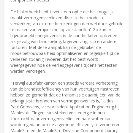
De bibliotheek biedt tevens een optie die het mogelijk
maakt vermogensverliezen direct in het model te
verwerken, via externe berekeningen dan wel door gebruik
te maken van empirische 'opzoektabellen'. Zo kan er
bijvoorbeeld energieverlies in de aandrijfketen optreden
als gevolg van tandspeling, lagerwrijving, slip en andere
factoren. Met deze aanpak kan de gebruiker de
modelbetrouwbaarheid optimaliseren en tegelijkertijd de
verliezen zodanig invoeren dat het best wordt
weergegeven hoe de verliesgegevens tijdens het testen
werden verkregen.
"Terwijl autofabrikanten een steeds verdere verbetering
van de brandstofefficiency van hun voertuigen nastreven,
hebben ze gemerkt dat de transmissie daarbij één van de
belangrijkste bronnen van vermogensverlies is," aldus
Paul Goossens, vice-president Application Engineering bij
Maplesoft. "Ingenieurs steken veel energie in hun
zoektocht naar vermogensverlies en naar wat er kan
worden gedaan om de algemene efficiency te verbeteren.
MapleSim en de MapleSim Driveline Component Library